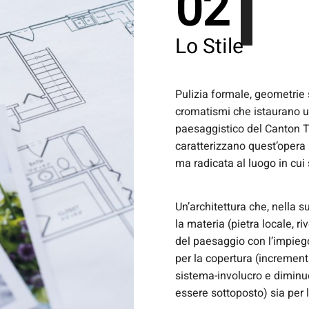
02
Lo Stile
Pulizia formale, geometrie 
cromatismi che istaurano u
paesaggistico del Canton Ti
caratterizzano quest’opera 
ma radicata al luogo in cui s
Un’architettura che, nella 
la materia (pietra locale, r
del paesaggio con l’impie
per la copertura (increme
sistema-involucro e diminuen
essere sottoposto) sia per l