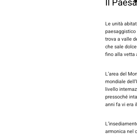
Il Paes
Le unità abita
paesaggistico 
trova a valle 
che sale dolc
fino alla vetta
L’area del Mon
mondiale dell’
livello intern
pressoché intat
anni fa vi era 
L’insediamento
armonica nel c