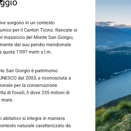
aggio
tive sorgono in un contesto
unico per il Canton Ticino. Rancate si
del massiccio del Monte San Giorgio,
emente dal suo pendio meridionale
 a quota 1’097 metri s.l.m.
te San Giorgio è patrimonio
UNESCO dal 2003, e riconosciuta a
azionale per la conservazione
ta di fossili, lì dove 235 milioni di
il mare.
 abitativo si integra in maniera
ontesto naturale caratterizzato da