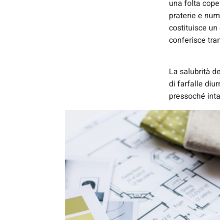
una folta cope
praterie e nume
costituisce un
conferisce tran
La salubrità de
di farfalle di
pressoché inta