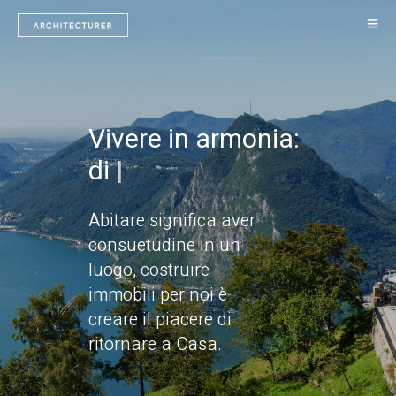
Vivere in armonia:
di vive
|
Abitare significa aver
consuetudine in un
luogo, costruire
immobili per noi è
creare il piacere di
ritornare a Casa.